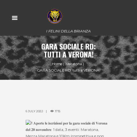
I FELINI DELLA BRIANZA
GARA SOCIALE RD:
TUTTI A VERONA!
Home
Maratona
GARA SOCIALE RD: tutti a VERONA!
6 JULY 2022
1715
𝐀𝐩𝐞𝐫𝐭𝐞 𝐥𝐞 𝐢𝐬𝐜𝐫𝐢𝐳𝐢𝐨𝐧𝐢 𝐩𝐞𝐫 𝐥𝐚 𝐠𝐚𝐫𝐚 𝐬𝐨𝐜𝐢𝐚𝐥𝐞 𝐝𝐢 𝐕𝐞𝐫𝐨𝐧𝐚
𝐝𝐞𝐥 𝟐𝟎 𝐧𝐨𝐯𝐞𝐦𝐛𝐫𝐞. 1 data, 3 eventi: Maratona,
Mezza Maratona e 10Km (competitiva e non