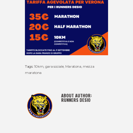
Tags:
10km
,
gara sociale
,
Maratona
,
mezza
maratona
ABOUT AUTHOR:
RUNNERS DESIO