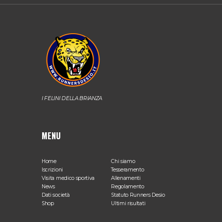
I FELINI DELLA BRIANZA
MENU
Home
Chi siamo
Iscrizioni
Tesseramento
Visita medico sportiva
Allenamenti
News
Regolamento
Dati società
Statuto Runners Desio
Shop
Ultimi risultati