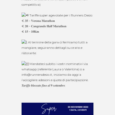
competitiva)
Tariffe super agevolate per i Runners Desio:
€ 𝟑𝟓 – 𝐕𝐞𝐫𝐨𝐧𝐚 𝐌𝐚𝐫𝐚𝐭𝐡𝐨𝐧
€ 𝟐𝟎 – 𝐂𝐚𝐧𝐠𝐫𝐚𝐧𝐝𝐞 𝐇𝐚𝐥𝐟 𝐌𝐚𝐫𝐚𝐭𝐡𝐨𝐧
€ 𝟏𝟓 – 𝟏𝟎𝐊𝐦
Al termine della gara ci fermiamo tutti a
mangiare, seguiranno dettagli su orario e
ristorante.
Mandateci subito i vostri nominativi via
whatsapp (referente Laura o Valentina) o a
info@runnersdesio.it, iniziamo da oggi a
raccogliere adesioni e quote di partecipazione.
𝑻𝒂𝒓𝒊𝒇𝒇𝒆 𝒃𝒍𝒐𝒄𝒄𝒂𝒕𝒆 𝒇𝒊𝒏𝒐 𝒂𝒍 𝟗 𝒔𝒆𝒕𝒕𝒆𝒎𝒃𝒓𝒆.