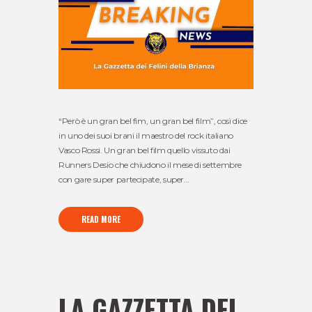
“Però è un gran bel fim, un gran bel film”, così dice
in uno dei suoi brani il maestro del rock italiano
Vasco Rossi. Un gran bel film quello vissuto dai
Runners Desio che chiudono il mese di settembre
con gare super partecipate, super...
READ MORE
LA GAZZETTA DEL