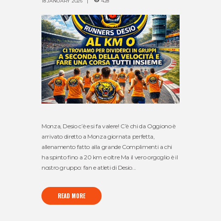
18 JANUARY 2026
428
Monza, Desio c’è e si fa valere! C’è chi da Oggiono è
arrivato diretto a Monza giornata perfetta,
allenamento fatto alla grande Complimenti a chi
ha spinto fino a 20 km e oltre Ma il vero orgoglio è il
nostro gruppo: fan e atleti di Desio...
READ MORE