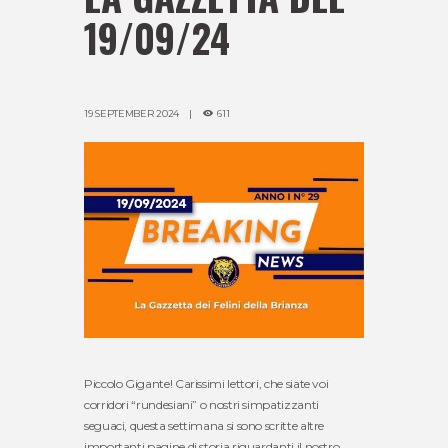
19/09/24
19 SEPTEMBER 2024
611
Piccolo Gigante! Carissimi lettori, che siate voi
corridori “rundesiani” o nostri simpatizzanti
seguaci, questa settimana si sono scritte altre
importanti pagine di storia riguardanti il nostro