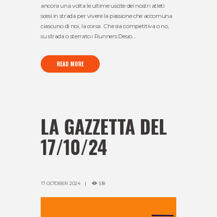
ancora una volta le ultime uscite dei nostri atleti
scesi in strada per vivere la passione che accomuna
ciascuno di noi, la corsa. Che sia competitiva o no,
su strada o sterrato i Runners Desio...
READ MORE
LA GAZZETTA DEL
17/10/24
17 OCTOBER 2024
518