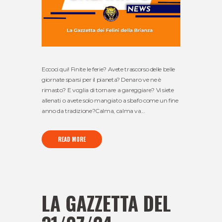
Eccoci qui! Finite le ferie? Avete trascorso delle belle
giornate sparsi per il pianeta? Denaro ve ne è
rimasto? E voglia di tornare a gareggiare? Vi siete
allenati o avete solo mangiato a sbafo come un fine
anno da tradizione?Calma, calma va...
READ MORE
LA GAZZETTA DEL