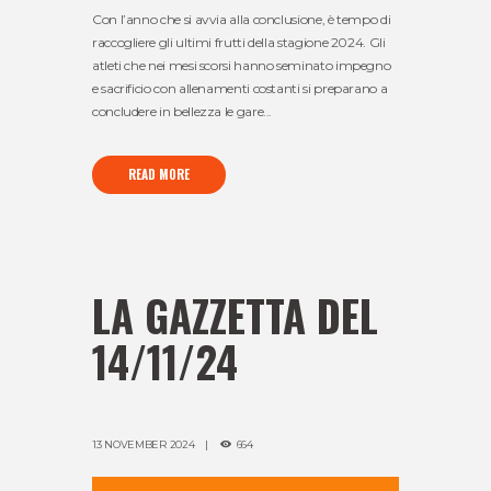
Con l’anno che si avvia alla conclusione, è tempo di
raccogliere gli ultimi frutti della stagione 2024. Gli
atleti che nei mesi scorsi hanno seminato impegno
e sacrificio con allenamenti costanti si preparano a
concludere in bellezza le gare...
READ MORE
LA GAZZETTA DEL
14/11/24
13 NOVEMBER 2024
664