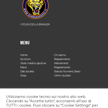
I FELINI DELLA BRIANZA
MENU
Home
Chi siamo
Iscrizioni
Tesseramento
Visita medico sportiva
Allenamenti
News
Regolamento
Dati società
Statuto Runners Desio
Shop
Ultimi risultati
SEDE OPERATIVA
Utilizziamo cookie tecnici sul nostro sito web.
Cliccando su "Accetta tutto", acconsenti all'uso di
TUTTI i cookie. Puoi cliccare su "Cookie Settings" per
Via Agnesi, 12 Desio (MB)