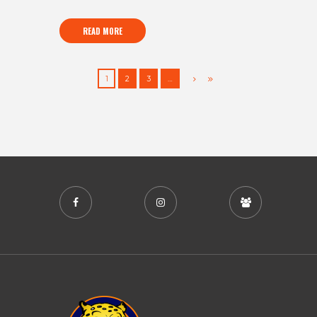
READ MORE
1
2
3
…