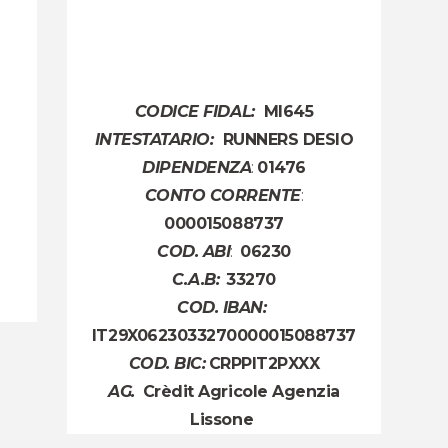
CODICE FIDAL:
MI645
INTESTATARIO:
RUNNERS DESIO
DIPENDENZA
:
01476
CONTO CORRENTE
:
000015088737
COD. ABI
:
06230
C.A.B:
33270
COD. IBAN:
IT29X0623033270000015088737
COD. BIC:
CRPPIT2PXXX
AG.
Crèdit Agricole Agenzia
Lissone