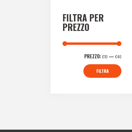
FILTRA PER
PREZZO
PREZZO:
—
€10
€40
FILTRA
Prez
Prez
Min
Max