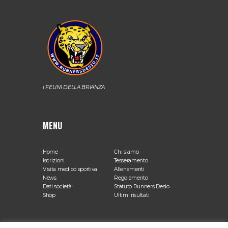
I FELINI DELLA BRIANZA
MENU
Home
Chi siamo
Iscrizioni
Tesseramento
Visita medico sportiva
Allenamenti
News
Regolamento
Dati società
Statuto Runners Desio
Shop
Ultimi risultati