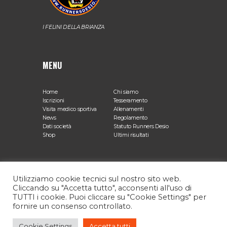
I FELINI DELLA BRIANZA
MENU
Home
Chi siamo
Iscrizioni
Tesseramento
Visita medico sportiva
Allenamenti
News
Regolamento
Dati società
Statuto Runners Desio
Shop
Ultimi risultati
SEDE OPERATIVA
Utilizziamo cookie tecnici sul nostro sito web.
Cliccando su "Accetta tutto", acconsenti all'uso di
TUTTI i cookie. Puoi cliccare su "Cookie Settings" per
Via Agnesi, 12 Desio (MB)
fornire un consenso controllato.
Cookie Settings
Accetta tutti