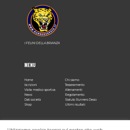
I FELINI DELLA BRIANZA
MENU
Home
Chi siamo
Iscrizioni
Tesseramento
Visita medico sportiva
Allenamenti
News
Regolamento
Dati società
Statuto Runners Desio
Shop
Ultimi risultati
SEDE OPERATIVA