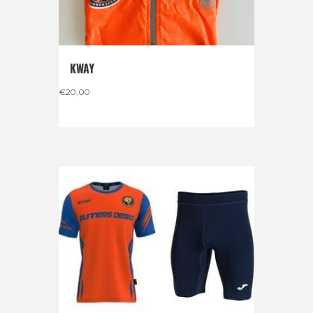
KWAY
€
20,00