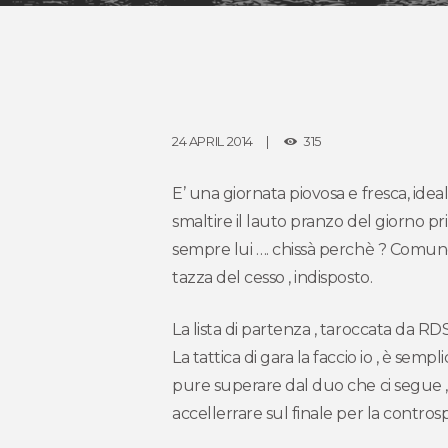
24 APRIL 2014
315
E’ una giornata piovosa e fresca, ide
smaltire il lauto pranzo del giorno pr
sempre lui …. chissà perchè ? Comunque
tazza del cesso , indisposto.
La lista di partenza , taroccata da RD
La tattica di gara la faccio io , è se
pure superare dal duo che ci segue 
accellerrare sul finale per la controsp