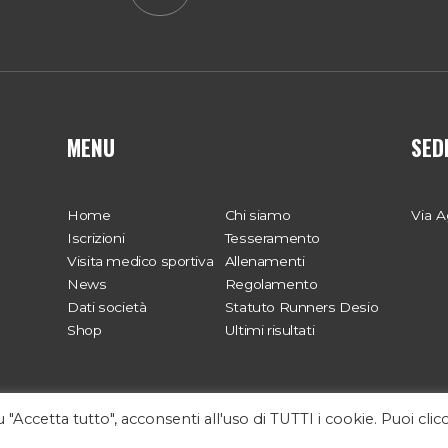
MENU
SED
Home
Chi siamo
Via A
Iscrizioni
Tesseramento
Visita medico sportiva
Allenamenti
News
Regolamento
Dati società
Statuto Runners Desio
Shop
Ultimi risultati
 "Accetta tutto", acconsenti all'uso di TUTTI i cookie. Puoi clic