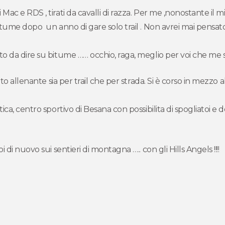
 e RDS , tirati da cavalli di razza. Per me ,nonostante il mio 
tume dopo un anno di gare solo trail . Non avrei mai pensato
 da dire su bitume …… occhio, raga, meglio per voi che me st
to allenante sia per trail che per strada. Si è corso in mezz
ca, centro sportivo di Besana con possibilita di spogliatoi e 
di nuovo sui sentieri di montagna ….. con gli Hills Angels !!!!