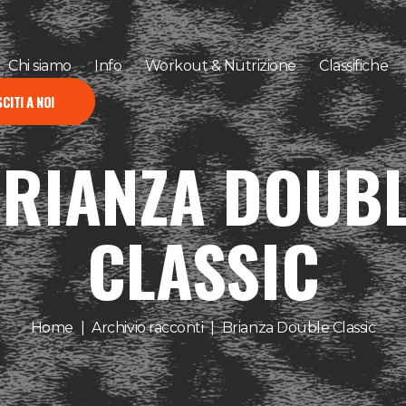
Chi siamo
Info
Workout & Nutrizione
Classifiche
CITI A NOI
RIANZA DOUB
CLASSIC
Home
Archivio racconti
Brianza Double Classic