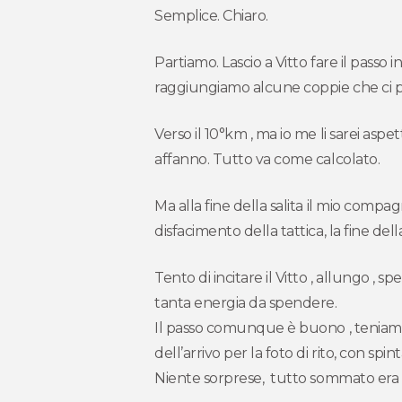
Semplice. Chiaro.
Partiamo. Lascio a Vitto fare il passo i
raggiungiamo alcune coppie che ci
Verso il 10°km , ma io me li sarei aspe
affanno. Tutto va come calcolato.
Ma alla fine della salita il mio compagno
disfacimento della tattica, la fine de
Tento di incitare il Vitto , allungo ,
tanta energia da spendere.
Il passo comunque è buono , teniamo 
dell’arrivo per la foto di rito, con sp
Niente sorprese, tutto sommato era l’o