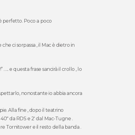
o è perfetto. Poco a poco
che ci sorpassa , il Mac è dietro in
 ….. e questa frase sancirà il crollo , lo
aspettarlo, nonostante io abbia ancora
 Alla fine , dopo il teatrino
4 a 40″ da RDS e 2′ dal Mac-Tugne .
re Tornitower e il resto della banda .