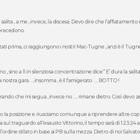
n salita , a me , invece, la discesa. Devo dire che l’affiatament
 precedono.
ttati prima, ci raggiungono i nostri Mac-Tugne , anzi è il Tugne 
 , sino a lì in silenziosa concentrazione dice:” E’ dura la salita!”
lla nostra gara. ….insomma , è il famigerato … BOTTO !
 sperando che mi segua , invece no …. rimane dietro. Così devo 
la posizione e riusciamo comunque a riprendere altre coppie.
inta sul traguardo all’esausto Vittorino, il tempo sarà di 1:23:2
rdine stilato in base ai PB sulla mezza. Dietro di noi Salvato