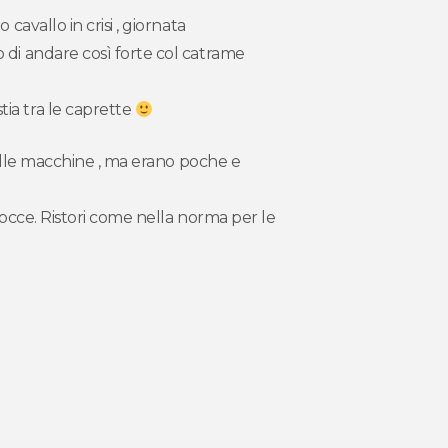
cavallo in crisi , giornata
 di andare così forte col catrame
ia tra le caprette
o alle macchine , ma erano poche e
docce. Ristori come nella norma per le