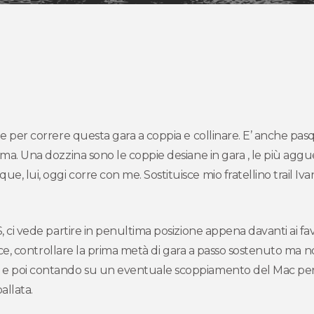
ale per correre questa gara a coppia e collinare. E’ anche pa
ima. Una dozzina sono le coppie desiane in gara , le più aggue
, lui, oggi corre con me. Sostituisce mio fratellino trail Iv
S, ci vede partire in penultima posizione appena davanti ai fa
mplice, controllare la prima metà di gara a passo sostenuto ma
, e poi contando su un eventuale scoppiamento del Mac per 
allata.