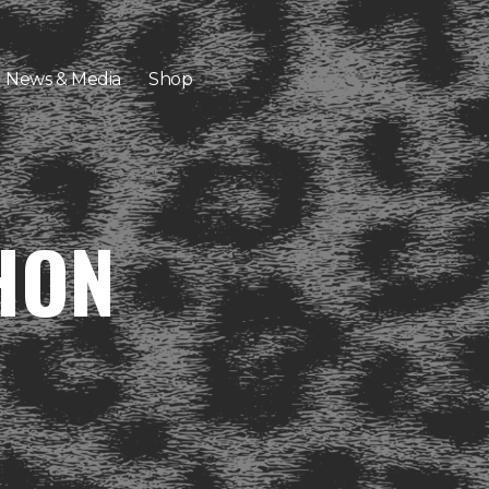
News & Media
Shop
HON