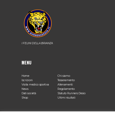
I FELINI DELLA BRIANZA
MENU
Home
Chi siamo
Iscrizioni
Tesseramento
Visita medico sportiva
Allenamenti
News
Regolamento
Dati società
Statuto Runners Desio
Shop
Ultimi risultati