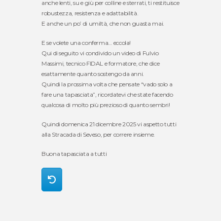
anche lenti, su e giù per colline e sterrati, ti restituisce
robustezza, resistenza e adattabilità.
E anche un po’ di umiltà, che non guasta mai.
E se volete una conferma… eccola!
Qui di seguito vi condivido un video di Fulvio
Massimi, tecnico FIDAL e formatore, che dice
esattamente quanto sostengo da anni.
Quindi la prossima volta che pensate “vado solo a
fare una tapasciata”, ricordatevi che state facendo
qualcosa di molto più prezioso di quanto sembri!
Quindi domenica 21 dicembre 2025 vi aspetto tutti
alla Stracada di Seveso, per correre insieme.
Buona tapasciata a tutti