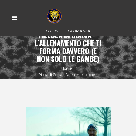
I FELINI DELLA BRIANZA
PILLOLA DI CORSA –
L’ALLENAMENTO CHE TI
FORMA DAVVERO (E
NON SOLO LE GAMBE)
Home
Pillola di Corsa –L’allenamento che ti
forma...