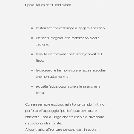
tipo di fatica che ti costruisce:
lo sterrato che costringe a leggere il terreno,
i sentieri irregolari che rafforzano piedi e
caviglie,
le salite improvvise che ti spingono oltre il
fiato,
le discese che fanno lavorare fasce muscolari
che non usiamo mai,
e quella fatica buona che allena anche la
testa.
Correre sempre e solo su asfalto, cercando il ritmo
perfetto e l’appoggio “pulito”, può sembrare
efficiente… ma a lungo andare rischia di diventare
monotono e limitante.
Al contrario, affrontare percorsi vari, irregolari,