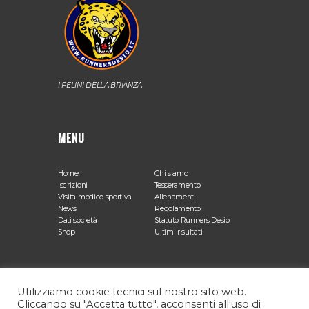
I FELINI DELLA BRIANZA
MENU
Home
Chi siamo
Iscrizioni
Tesseramento
Visita medico sportiva
Allenamenti
News
Regolamento
Dati società
Statuto Runners Desio
Shop
Ultimi risultati
SEDE OPERATIVA
Utilizziamo cookie tecnici sul nostro sito web.
Cliccando su "Accetta tutto", acconsenti all'uso di