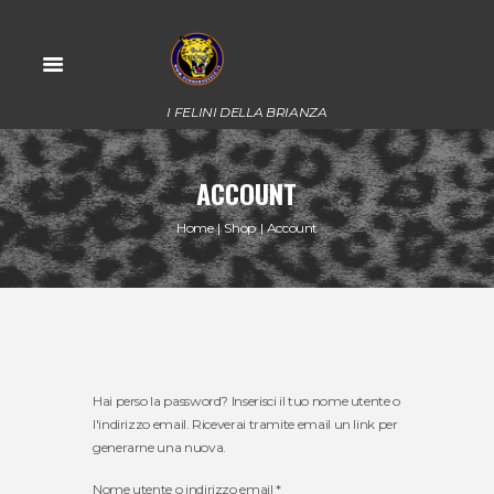
I FELINI DELLA BRIANZA
ACCOUNT
Home
Shop
Account
Hai perso la password? Inserisci il tuo nome utente o
l'indirizzo email. Riceverai tramite email un link per
generarne una nuova.
Richiesto
Nome utente o indirizzo email
*