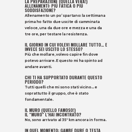
LA PREPARAZIONE (QUELLA VERA!)
ALLENAMENTI: PIÙ FATICA O PIÙ
SODDISFAZIONE?
Allenamento un po’ spartano: la settimana
prima ho fatto due uscite di camminata
veloce, una da due ore e mezza e una da
tre ore, per testare la resistenza.
IL GIORNO IN CUI VOLEVI MOLLARE TUTTO… E
INVECE SEI USCITO LO STESSO?
Più che mollare, volevo capire fin dove
potevo arrivare. E questo mi ha spinto ad
andare avanti.
CHI TI HA SUPPORTATO DURANTE QUESTO
PERIODO?
Tutti quelli che mi sono stati vicino… e
soprattutto il gruppo, che è stato
fondamentale.
IL MURO (QUELLO FAMOSO!)
IL “MURO” L’HAI INCONTRATO?
No, sono arrivato al 35° km ancora in forma.
IN QUEL MOMENTO: GAMBE DURE O TESTA