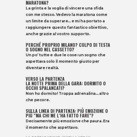
MARATONA?
La grinta e la voglia di vincere una sfida
con me stesso. Vedevo la maratona come
un limite da superare… e mi ha portato a
raggiungere questo fantastico obiettivo,
anche grazie al vostro supporto.
PERCHÉ PROPRIO MILANO? COLPO DI TESTA
O SOGNO NEL CASSETTO?
Un po’ tutte e due le cose: un sogno che
aspettava solo il momento giusto per
diventare realtà.
VERSO LA PARTENZA
LA NOTTE PRIMA DELLA GARA: DORMITO O
OCCHI SPALANCATI?
Non ho dormito! Troppa adrenalina… altro
che pecore.
SULLA LINEA DI PARTENZA: PIÙ EMOZIONE O
PIÙ “MA CHI ME L’HA FATTO FARE”?
Decisamente più emozione che paura. Era
il momento che aspettavo.