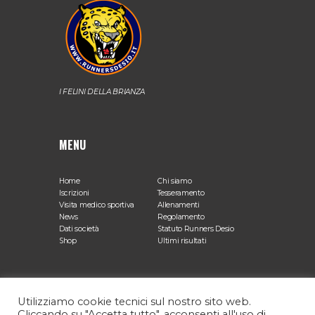
I FELINI DELLA BRIANZA
MENU
Home
Chi siamo
Iscrizioni
Tesseramento
Visita medico sportiva
Allenamenti
News
Regolamento
Dati società
Statuto Runners Desio
Shop
Ultimi risultati
SEDE OPERATIVA
Utilizziamo cookie tecnici sul nostro sito web.
Cliccando su "Accetta tutto", acconsenti all'uso di