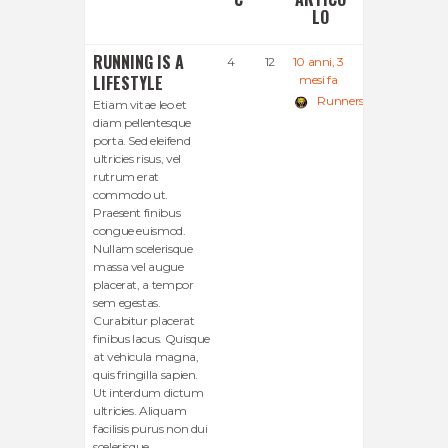
LO
RUNNING IS A
4
12
10 anni, 3
LIFESTYLE
mesi fa
Runners desio
Etiam vitae leo et
diam pellentesque
porta. Sed eleifend
ultricies risus, vel
rutrum erat
commodo ut.
Praesent finibus
congue euismod.
Nullam scelerisque
massa vel augue
placerat, a tempor
sem egestas.
Curabitur placerat
finibus lacus. Quisque
at vehicula magna,
quis fringilla sapien.
Ut interdum dictum
ultricies. Aliquam
facilisis purus non dui
scelerisque,