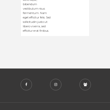
bibendum
vestibulum risus
fermentum. Nam
eget efficitur felis. Sed
sollicitudin justo ut
libero viverra, sed
efficitur erat finibus.