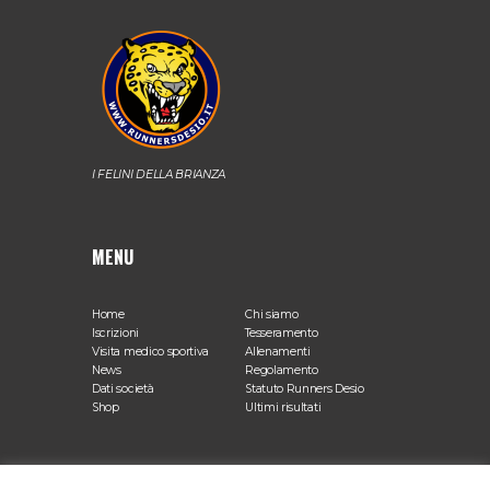
I FELINI DELLA BRIANZA
MENU
Home
Chi siamo
Iscrizioni
Tesseramento
Visita medico sportiva
Allenamenti
News
Regolamento
Dati società
Statuto Runners Desio
Shop
Ultimi risultati
SEDE OPERATIVA