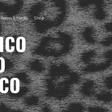
News & Media
Shop
ICO
O
&CO