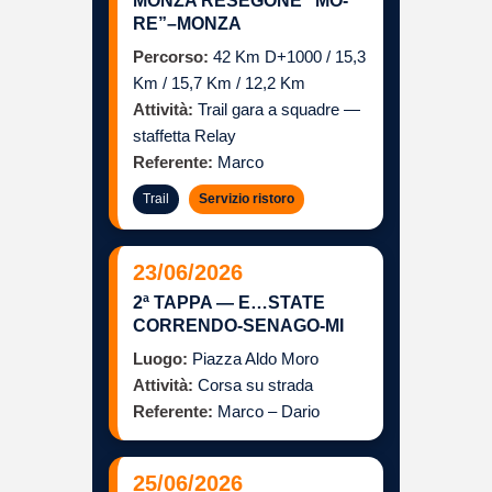
MONZA RESEGONE “MO-
RE”–MONZA
Percorso:
42 Km D+1000 / 15,3
Km / 15,7 Km / 12,2 Km
Attività:
Trail gara a squadre —
staffetta Relay
Referente:
Marco
Trail
Servizio ristoro
23/06/2026
2ª TAPPA — E…STATE
CORRENDO-SENAGO-MI
Luogo:
Piazza Aldo Moro
Attività:
Corsa su strada
Referente:
Marco – Dario
25/06/2026